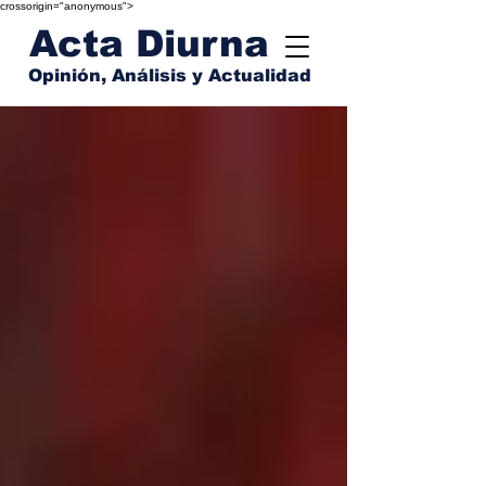
crossorigin="anonymous">
Acta Diurna
Opinión, Análisis y Actualidad